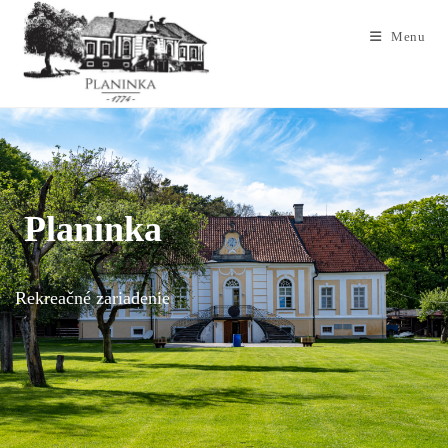
Menu
Planinka
Rekreačné zariadenie